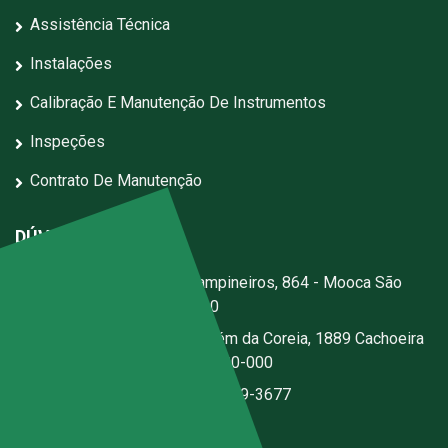
Assistência Técnica
Instalações
Calibração E Manutenção De Instrumentos
Inspeções
Contrato De Manutenção
DÚVIDAS?
Escritório:
Rua dos Campineiros, 864 - Mooca São
Paulo - SP - CEP: 03167-020
Fábrica:
Estrada Jerusalém da Coreia, 1889 Cachoeira
- Santa Isabel - SP - CEP 07500-000
(11) 2076-3344
|
(11) 97059-3677
ecal@ecal.com.br