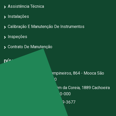
Assistência Técnica
Instalações
Calibração E Manutenção De Instrumentos
Inspeções
Contrato De Manutenção
DÚVIDAS?
Escritório:
Rua dos Campineiros, 864 - Mooca São
Paulo - SP - CEP: 03167-020
Fábrica:
Estrada Jerusalém da Coreia, 1889 Cachoeira
- Santa Isabel - SP - CEP 07500-000
(11) 2076-3344
|
(11) 97059-3677
ecal@ecal.com.br