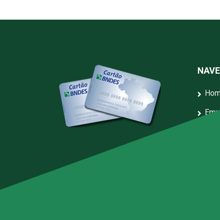
NAV
Ho
Emp
Serv
Blo
Arti
Rep
Polí