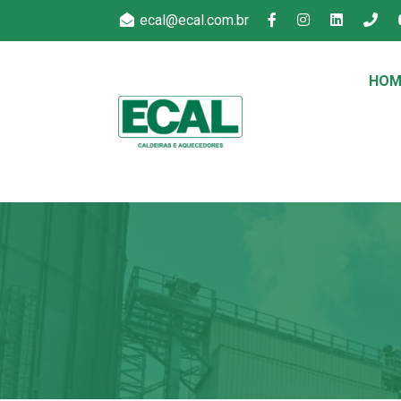
ecal@ecal.com.br
HOM