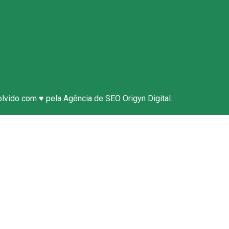
úncia Anônima
e Conosco
olvido com ♥ pela
Agência de SEO
Origyn Digital.