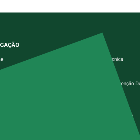
EGAÇÃO
SERVIÇOS
me
Assistência Técnica
resa
Instalações
iços
Calibração E Manutenção D
Instrumentos
g
Inspeções
gos
Contrato De Manutenção
resentantes
ticas de Privacidade