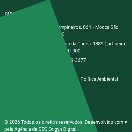
DÚVIDAS?
Escritório:
Rua dos Campineiros, 864 - Mooca São
Paulo - SP - CEP: 03167-020
Fábrica:
Estrada Jerusalém da Coreia, 1889 Cachoeira
- Santa Isabel - SP - CEP 07500-000
(11) 2076-3344
|
(11) 97059-3677
ecal@ecal.com.br
Código de Conduta Sena Ecal
|
Política Ambiental
Canal de Denúncias Anônimas
© 2026 Todos os direitos reservados. Desenvolvido com ♥
pela
Agência de SEO
Origyn Digital.