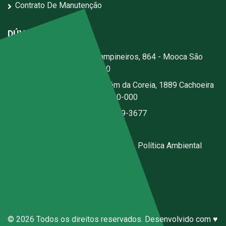
Contrato De Manutenção
DÚVIDAS?
Escritório:
Rua dos Campineiros, 864 - Mooca São
Paulo - SP - CEP: 03167-020
Fábrica:
Estrada Jerusalém da Coreia, 1889 Cachoeira
- Santa Isabel - SP - CEP 07500-000
(11) 2076-3344
|
(11) 97059-3677
ecal@ecal.com.br
Código de Conduta Sena Ecal
|
Política Ambiental
Canal de Denúncias Anônimas
© 2026 Todos os direitos reservados. Desenvolvido com ♥