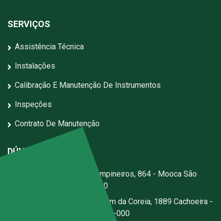
SERVIÇOS
Assistência Técnica
Instalações
Calibração E Manutenção De Instrumentos
Inspeções
Contrato De Manutenção
DÚVIDAS?
Escritório:
Rua dos Campineiros, 864 - Mooca São
Paulo - SP - CEP: 03167-020
Fábrica:
Estrada Jerusalém da Coreia, 1889 Cachoeira -
Santa Isabel - SP - CEP 07500-000