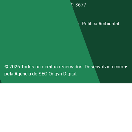
(11) 2076-3344
|
(11) 97059-3677
ecal@ecal.com.br
Código de Conduta Sena Ecal
|
Política Ambiental
Canal de Denúncias Anônimas
© 2026 Todos os direitos reservados. Desenvolvido com ♥
pela
Agência de SEO
Origyn Digital.