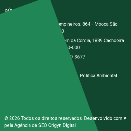
DÚVIDAS?
Escritório:
Rua dos Campineiros, 864 - Mooca São
Paulo - SP - CEP: 03167-020
Fábrica:
Estrada Jerusalém da Coreia, 1889 Cachoeira
- Santa Isabel - SP - CEP 07500-000
(11) 2076-3344
|
(11) 97059-3677
ecal@ecal.com.br
Código de Conduta Sena Ecal
|
Política Ambiental
Canal de Denúncias Anônimas
© 2026 Todos os direitos reservados. Desenvolvido com ♥
pela
Agência de SEO
Origyn Digital.