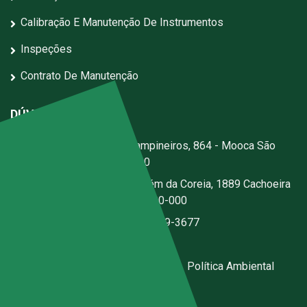
Calibração E Manutenção De Instrumentos
Inspeções
Contrato De Manutenção
DÚVIDAS?
Escritório:
Rua dos Campineiros, 864 - Mooca São
Paulo - SP - CEP: 03167-020
Fábrica:
Estrada Jerusalém da Coreia, 1889 Cachoeira
- Santa Isabel - SP - CEP 07500-000
(11) 2076-3344
|
(11) 97059-3677
ecal@ecal.com.br
Código de Conduta Sena Ecal
|
Política Ambiental
Canal de Denúncias Anônimas