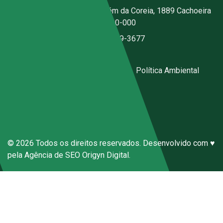
Fábrica:
Estrada Jerusalém da Coreia, 1889 Cachoeira
- Santa Isabel - SP - CEP 07500-000
(11) 2076-3344
|
(11) 97059-3677
ecal@ecal.com.br
Código de Conduta Sena Ecal
|
Política Ambiental
Canal de Denúncias Anônimas
© 2026 Todos os direitos reservados. Desenvolvido com ♥
pela
Agência de SEO
Origyn Digital.