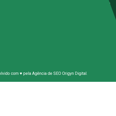
Contrato De Manutenção
resentantes
ticas de Privacidade
úncia Anônima
e Conosco
olvido com ♥ pela
Agência de SEO
Origyn Digital.