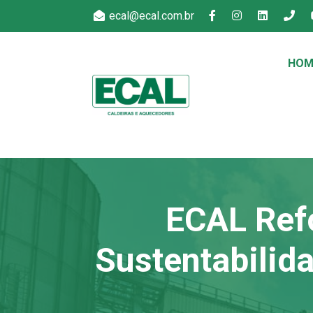
ecal@ecal.com.br
HOM
ECAL Ref
Sustentabilid