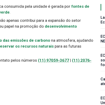
ica consumida pela unidade é gerada por
fontes de
verde
.
La
não apenas contribui para a expansão do setor
Ec
seu papel na promoção do
desenvolvimento
EC
o das emissões de carbono
na atmosfera, ajudando
N
eservar os recursos naturais
para as futuras
EC
so
ontato pelos números
(11) 97059-3677
|
(11) 2076-
fo
Ca
at
EC
Un