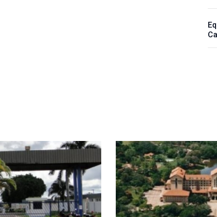
Eq
Ca