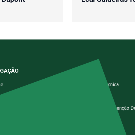
EGAÇÃO
SERVIÇOS
me
Assistência Técnica
resa
Instalações
iços
Calibração E Manutenção D
Instrumentos
g
Inspeções
gos