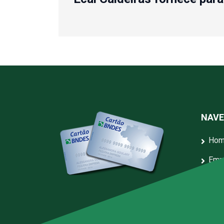
NAV
Ho
Emp
Serv
Blo
Arti