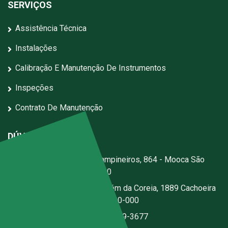
SERVIÇOS
Assistência Técnica
Instalações
Calibração E Manutenção De Instrumentos
Inspeções
Contrato De Manutenção
DÚVIDAS?
Escritório:
Rua dos Campineiros, 864 - Mooca São
Paulo - SP - CEP: 03167-020
Fábrica:
Estrada Jerusalém da Coreia, 1889 Cachoeira
- Santa Isabel - SP - CEP 07500-000
(11) 2076-3344
|
(11) 97059-3677