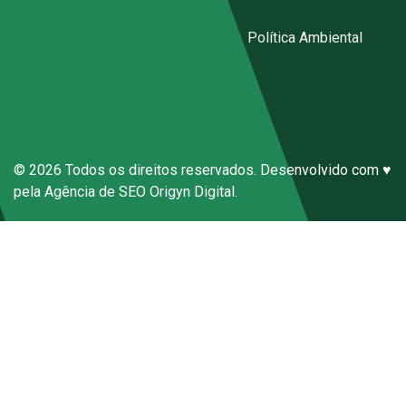
ecal@ecal.com.br
Código de Conduta Sena Ecal
|
Política Ambiental
Canal de Denúncias Anônimas
© 2026 Todos os direitos reservados. Desenvolvido com ♥
pela
Agência de SEO
Origyn Digital.