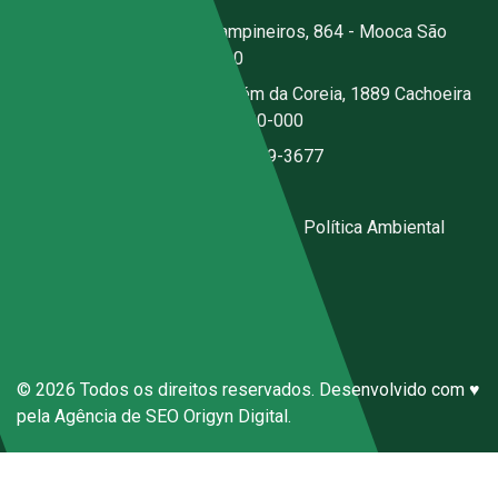
Escritório:
Rua dos Campineiros, 864 - Mooca São
Paulo - SP - CEP: 03167-020
Fábrica:
Estrada Jerusalém da Coreia, 1889 Cachoeira
- Santa Isabel - SP - CEP 07500-000
(11) 2076-3344
|
(11) 97059-3677
ecal@ecal.com.br
Código de Conduta Sena Ecal
|
Política Ambiental
Canal de Denúncias Anônimas
© 2026 Todos os direitos reservados. Desenvolvido com ♥
pela
Agência de SEO
Origyn Digital.