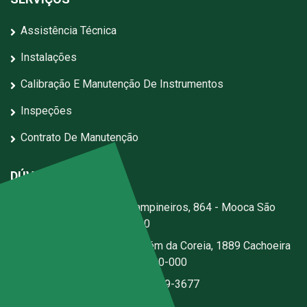
Assistência Técnica
Instalações
Calibração E Manutenção De Instrumentos
Inspeções
Contrato De Manutenção
DÚVIDAS?
Escritório:
Rua dos Campineiros, 864 - Mooca São
Paulo - SP - CEP: 03167-020
Fábrica:
Estrada Jerusalém da Coreia, 1889 Cachoeira
- Santa Isabel - SP - CEP 07500-000
(11) 2076-3344
|
(11) 97059-3677
ecal@ecal.com.br