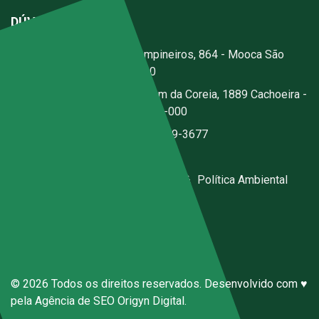
DÚVIDAS?
Escritório:
Rua dos Campineiros, 864 - Mooca São
Paulo - SP - CEP: 03167-020
Fábrica:
Estrada Jerusalém da Coreia, 1889 Cachoeira -
Santa Isabel - SP - CEP 07500-000
(11) 2076-3344
|
(11) 97059-3677
ecal@ecal.com.br
Código de Conduta Sena Ecal
|
Política Ambiental
Canal de Denúncias Anônimas
© 2026 Todos os direitos reservados. Desenvolvido com ♥
pela
Agência de SEO
Origyn Digital.