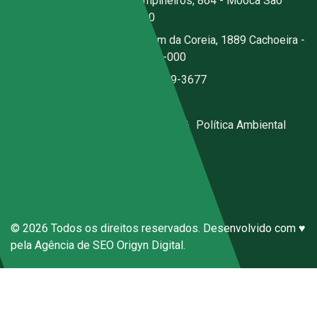
Escritório:
Rua dos Campineiros, 864 - Mooca São
Paulo - SP - CEP: 03167-020
Fábrica:
Estrada Jerusalém da Coreia, 1889 Cachoeira -
Santa Isabel - SP - CEP 07500-000
(11) 2076-3344
|
(11) 97059-3677
ecal@ecal.com.br
Código de Conduta Sena Ecal
|
Política Ambiental
Canal de Denúncias Anônimas
© 2026 Todos os direitos reservados. Desenvolvido com ♥
pela
Agência de SEO
Origyn Digital.