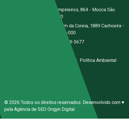
Escritório:
Rua dos Campineiros, 864 - Mooca São
Paulo - SP - CEP: 03167-020
Fábrica:
Estrada Jerusalém da Coreia, 1889 Cachoeira -
Santa Isabel - SP - CEP 07500-000
(11) 2076-3344
|
(11) 97059-3677
ecal@ecal.com.br
Código de Conduta Sena Ecal
|
Política Ambiental
Canal de Denúncias Anônimas
© 2026 Todos os direitos reservados. Desenvolvido com ♥
pela
Agência de SEO
Origyn Digital.