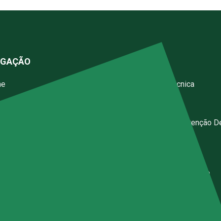
EGAÇÃO
SERVIÇOS
me
Assistência Técnica
resa
Instalações
iços
Calibração E Manutenção D
Instrumentos
g
Inspeções
gos
Contrato De Manutenção
resentantes
ticas de Privacidade
úncia Anônima