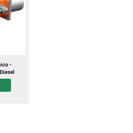
ico -
Diesel