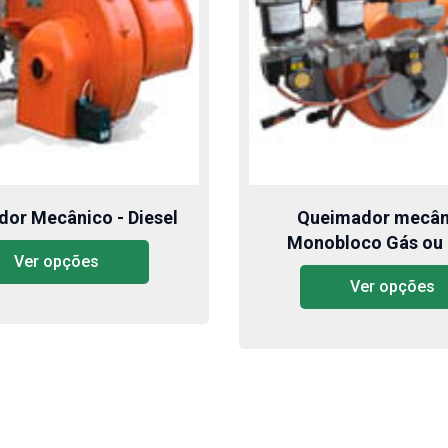
or Mecânico - Diesel
Queimador mecân
Monobloco Gás ou 
Ver opções
Ver opções