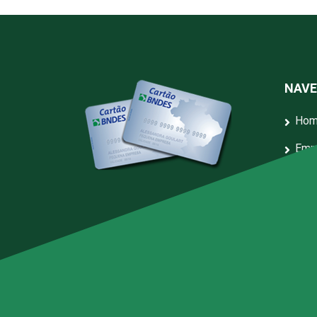
NAV
Ho
Emp
Serv
Blo
Arti
Rep
Polí
Den