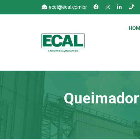
ecal@ecal.com.br
HOM
Queimador