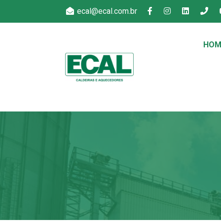
ecal@ecal.com.br
HOM