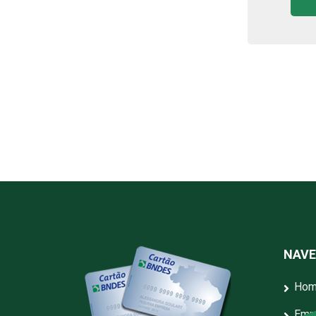
NAV
Ho
Emp