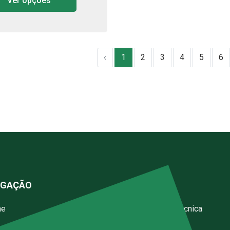
Ver opções
‹
1
2
3
4
5
6
EGAÇÃO
SERVIÇOS
me
Assistência Técnica
resa
Instalações