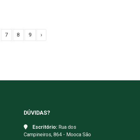
7
8
9
›
DÚVIDAS?
Escritório:
Rua dos
Campineiros, 864 - Mooca São