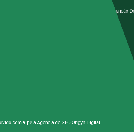
iços
Calibração E Manutenção D
Instrumentos
g
Inspeções
gos
Contrato De Manutenção
resentantes
ticas de Privacidade
úncia Anônima
e Conosco
olvido com ♥ pela
Agência de SEO
Origyn Digital.