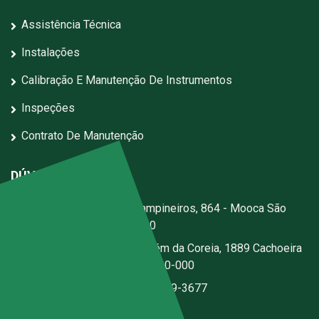
Assistência Técnica
Instalações
Calibração E Manutenção De Instrumentos
Inspeções
Contrato De Manutenção
DÚVIDAS?
Escritório:
Rua dos Campineiros, 864 - Mooca São
Paulo - SP - CEP: 03167-020
Fábrica:
Estrada Jerusalém da Coreia, 1889 Cachoeira
- Santa Isabel - SP - CEP 07500-000
(11) 2076-3344
|
(11) 97059-3677
ecal@ecal.com.br