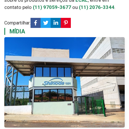
sobre os produtos e serviços da
ECAL
, entre em
contato pelo
(11) 97059-3677
ou
(11) 2076-3344
.
Compartilhar:
MÍDIA